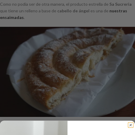
Como no podía ser de otra manera, el producto estrella de
Sa Sucreria
que tiene un relleno a base de
cabello de ángel
es una de
nuestras
ensaimadas
.
Las
ensaimadas de Menorca
se han convertido en un
producto muy
popular
. Algunas veces incluso se utiliza a modo de souvenir, sin tener