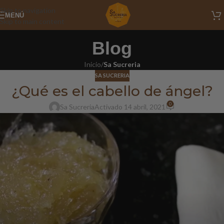
Skip to navigation
MENÚ
Skip to main content
Blog
Inicio
/
Sa Sucreria
SA SUCRERIA
¿Qué es el cabello de ángel?
0
Sa Sucreria
Activado 14 abril, 2021