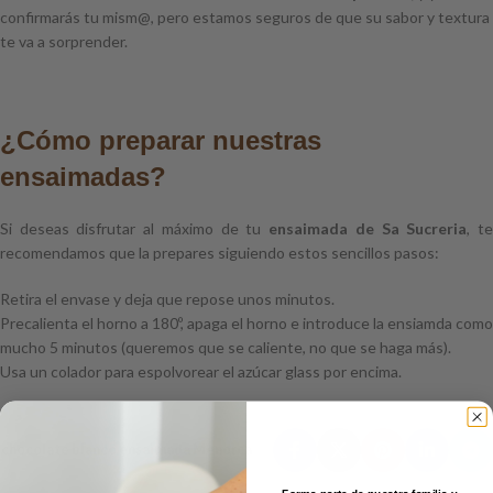
confirmarás tu mism@, pero estamos seguros de que su sabor y textura
te va a sorprender.
¿Cómo preparar nuestras
ensaimadas?
Si deseas disfrutar al máximo de tu
ensaimada de Sa Sucreria
, t
recomendamos que la prepares siguiendo estos sencillos pasos:
Retira el envase y deja que repose unos minutos.
Precalienta el horno a 180º, apaga el horno e introduce la ensiamda como
mucho 5 minutos (queremos que se caliente, no que se haga más).
Usa un colador para espolvorear el azúcar glass por encima.
chocolate blanco
ensaimada
Menorca