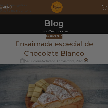
Skip to navigation
MENÚ
Skip to main content
Blog
Inicio
/
Sa Sucreria
SA SUCRERIA
Ensaimada especial de
Chocolate Blanco
0
Sa Sucreria
Activado 3 noviembre, 2021