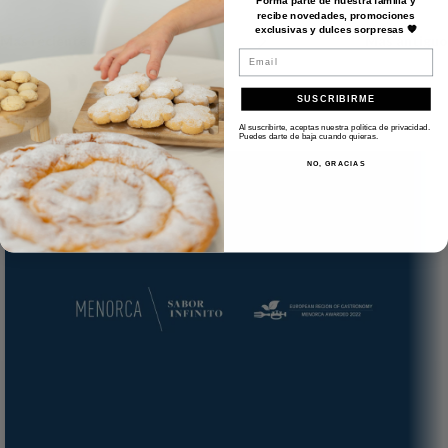
Forma parte de nuestra familia y
recibe novedades, promociones
exclusivas y dulces sorpresas 🧡
Mas reciente
Mas antiguo
Email
SUSCRIBIRME
Entradas relacionadas
Al suscribirte, aceptas nuestra política de privacidad.
Puedes darte de baja cuando quieras.
NO, GRACIAS
25
ENE