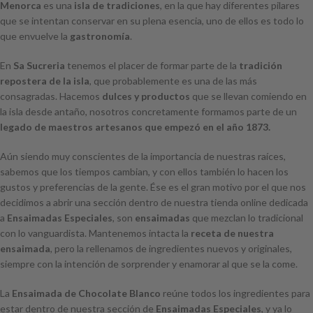
Menorca
es una
isla de tradiciones
, en la que hay diferentes pilares
que se intentan conservar en su plena esencia, uno de ellos es todo lo
que envuelve la
gastronomía
.
En
Sa Sucreria
tenemos el placer de formar parte de la
tradición
repostera de la isla
, que probablemente es una de las más
consagradas. Hacemos
dulces y productos
que se llevan comiendo en
la isla desde antaño, nosotros concretamente formamos parte de un
legado de maestros artesanos que empezó en el año 1873.
Aún siendo muy conscientes de la importancia de nuestras raíces,
sabemos que los tiempos cambian, y con ellos también lo hacen los
gustos y preferencias de la gente. Ése es el gran motivo por el que nos
decidimos a abrir una sección dentro de nuestra tienda online dedicada
a
Ensaimadas Especiales
, son
ensaimadas
que mezclan lo tradicional
con lo vanguardista. Mantenemos intacta la
receta de nuestra
ensaimada
, pero la rellenamos de ingredientes nuevos y originales,
siempre con la intención de sorprender y enamorar al que se la come.
La
Ensaimada de Chocolate Blanco
reúne todos los ingredientes para
estar dentro de nuestra sección de
Ensaimadas Especiales
, y ya lo