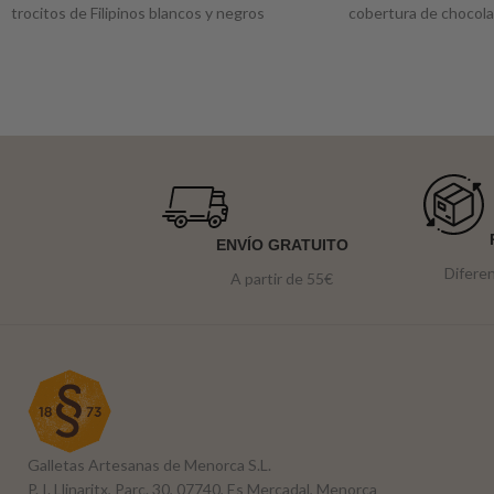
trocitos de Filipinos blancos y negros
cobertura de chocol
crujientes.
ENVÍO GRATUITO
Difere
A partir de 55€
Galletas Artesanas de Menorca S.L.
P. I. Llinaritx, Parc. 30, 07740, Es Mercadal, Menorca