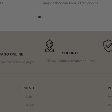
ate
mejor sabor con toda la tradición de
Menorca
.
SOPORTE
PAGO ONLINE
Te ayudamos a resolver dudas
ntes métodos de pago
MENÚ
PO
Inicio
Av
Tienda
Po