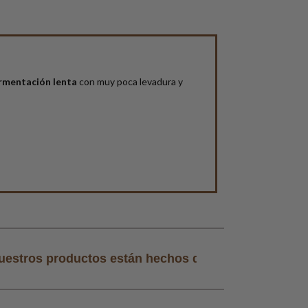
rmentación lenta
con muy poca levadura y
tán hechos de forma artesanal
Todos nuestros