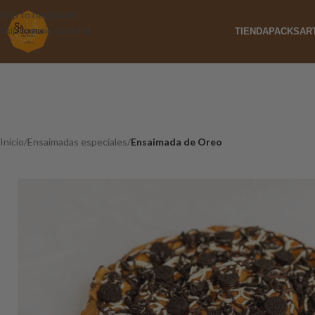
Skip to navigation
Skip to main content
TIENDA
PACKS
AR
Inicio
/
Ensaimadas especiales
/
Ensaimada de Oreo