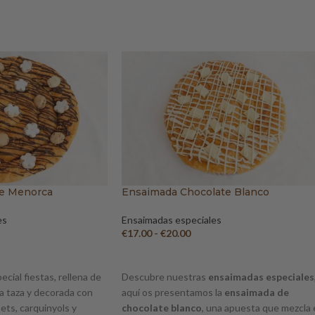
de Menorca
Ensaimada Chocolate Blanco
es
Ensaimadas especiales
€
17.00
-
€
20.00
O
SELECCIONAR OPCIONES
ial fiestas, rellena de
Descubre nuestras
ensaimadas especiales
a taza y decorada con
aquí os presentamos la
ensaimada de
ets, carquinyols y
chocolate blanco
, una apuesta que mezcla 