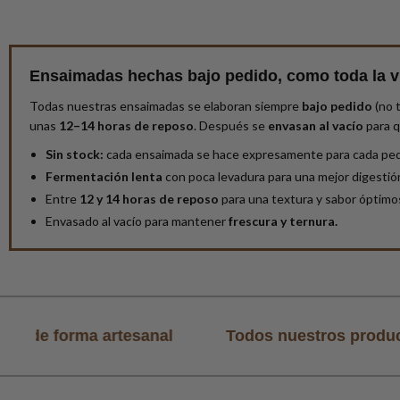
Ensaimadas hechas bajo pedido, como toda la v
Todas nuestras ensaimadas se elaboran siempre
bajo pedido
(no 
unas
12–14 horas de reposo
. Después se
envasan al vacío
para q
Sin stock:
cada ensaimada se hace expresamente para cada ped
Fermentación lenta
con poca levadura para una mejor digestió
Entre
12 y 14 horas de reposo
para una textura y sabor óptimo
Envasado al vacío para mantener
frescura y ternura.
al
Todos nuestros productos están hechos de 