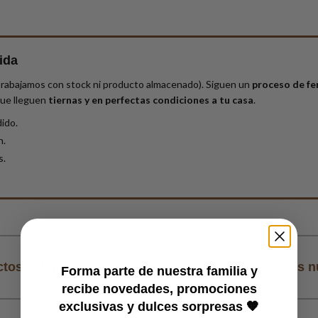
ida
trabajamos con stock ni producto almacenado). Siguen un
proceso de fe
ue lleguen
tiernas y en perfectas condiciones a tu casa
.
ido.
n.
s.
forma artesanal
Todos nuestros productos es
Forma parte de nuestra familia y
recibe novedades, promociones
exclusivas y dulces sorpresas 🧡