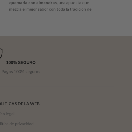
quemada con almendras
, una apuesta que
sabor con toda la 
mezcla el mejor sabor con toda la tradición de
Menorca
.
100% SEGURO
Pagos 100% seguros
LÍTICAS DE LA WEB
iso legal
lítica de privacidad