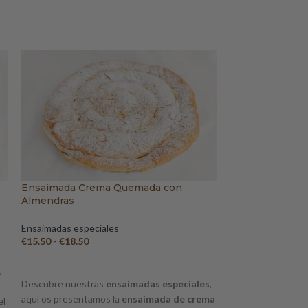
Ensaimada Crema Quemada con
Ensaimada Pis
Almendras
Ensaimadas espec
Ensaimadas especiales
€
18.50
-
€
24.50
€
15.50
-
€
18.50
SELECCIONAR O
SELECCIONAR OPCIONES
,
Descubre nuestr
Descubre nuestras
ensaimadas especiales
,
aquí os presenta
aquí os presentamos la
ensaimada de crema
el
pistacho
, una ap