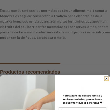
Encara que és cert que les
mermelades són un aliment molt comú
, a
Menorca
es segueix conservant la
tradició
per a elaborar-les de la
mateixa forma que es feia abans. Són moltes les famílies que aprofiten
els
fruits del seu hort per fer mermelades i conserves
, a més, podem
presumir de tenir mermelades amb
sabors molt propis i especials, com
poden ser la de figues, carabassa o meló.
Productos recomendados
Forma parte de nuestra familia y
recibe novedades, promociones
exclusivas y dulces sorpresas 🧡
Email