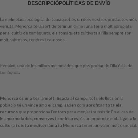
DESCRIPCIÓ
POLÍTICAS DE ENVÍO
La melmelada ecològica de tomàquet és un dels nostres productes més
venuts. Menorca té la sort de tenir un clima i una terra molt apropiats
per al cultiu de tomàquets, els tomàquets cultivats a l’illa sempre són
molt sabrosos, tendres i carnosos.
Per això, una de les millors melmelades que pos probar de l’illa és la de
tomàquet.
Menorca és una terra molt lligada al camp,
i tots els llocs on la
població té un vince amb el camp, saben com
aprofitar tots els
recursos
que proporciona l’entorn per a menjar i subsistir. En el cas de
les
mermelades, conserves i confitures
, és un producte molt lligat a la
cultura i dieta mediterrània
i a
Menorca
tenen un valor molt especial.