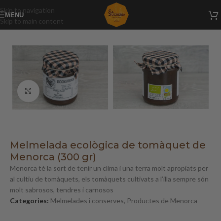
Skip to navigation
MENU
Skip to main content
Inici
/
Productes de Menorca
/
Melmelades i conserves
Click to enlarge
Melmelada ecològica de tomàquet de
Menorca (300 gr)
Menorca té la sort de tenir un clima i una terra molt apropiats per
al cultiu de tomàquets, els tomàquets cultivats a l’illa sempre són
molt sabrosos, tendres i carnosos
Categories:
Melmelades i conserves
,
Productes de Menorca