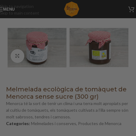
Skip to navigation
MENU
Skip to main content
Inici
/
Productes de Menorca
/
Melmelades i conserves
Click to enlarge
Melmelada ecològica de tomàquet de
Menorca sense sucre (300 gr)
Menorca té la sort de tenir un clima i una terra molt apropiats per
al cultiu de tomàquets, els tomàquets cultivats a l’illa sempre són
molt sabrosos, tendres i carnosos.
Categories:
Melmelades i conserves
,
Productes de Menorca