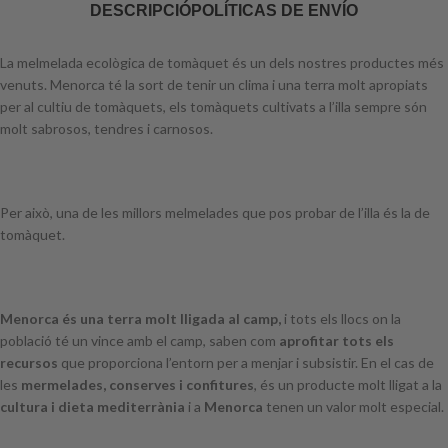
DESCRIPCIÓ
POLÍTICAS DE ENVÍO
La melmelada ecològica de tomàquet és un dels nostres productes més
venuts. Menorca té la sort de tenir un clima i una terra molt apropiats
per al cultiu de tomàquets, els tomàquets cultivats a l’illa sempre són
molt sabrosos, tendres i carnosos.
Per això, una de les millors melmelades que pos probar de l’illa és la de
tomàquet.
Menorca és una terra molt lligada al camp,
i tots els llocs on la
població té un vince amb el camp, saben com
aprofitar tots els
recursos
que proporciona l’entorn per a menjar i subsistir. En el cas de
les
mermelades, conserves i confitures
, és un producte molt lligat a la
cultura i dieta mediterrània
i a
Menorca
tenen un valor molt especial.