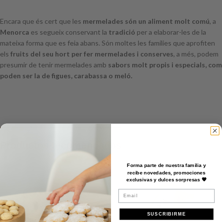
Encara que és cert que les
mermelades són un aliment molt comú
, a
Menorca
es segueix conservant la
tradició
per a elaborar-les de la
mateixa forma que es feia abans. Són moltes les famílies que aprofiten
els
fruits del seu hort per fer mermelades i conserves
, a més, podem
presumir de tenir mermelades amb
sabors molt propis i especials, com
poden ser la de figues, carabassa o meló.
Productos recomendados
Forma parte de nuestra familia y
recibe novedades, promociones
exclusivas y dulces sorpresas 🧡
Email
SUSCRIBIRME