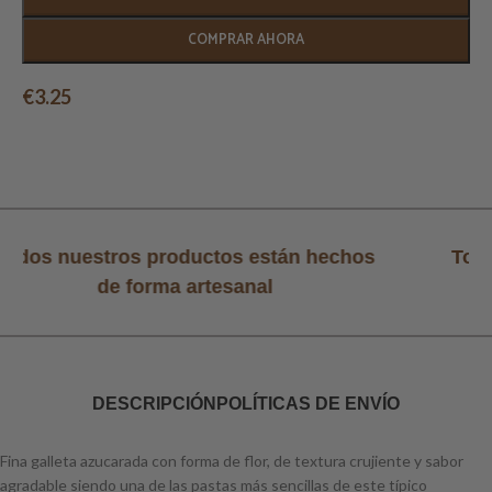
COMPRAR AHORA
€
3.25
 nuestros productos están hechos
Todos nu
de forma artesanal
DESCRIPCIÓN
POLÍTICAS DE ENVÍO
Fina galleta azucarada con forma de flor, de textura crujiente y sabor
agradable siendo una de las pastas más sencillas de este típico