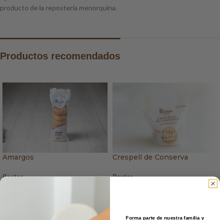
producto de la repostería menorquina.
Productos recomendados
Crespell de Conserva
Amargos
Pastas
Pastas
€
3.50
€
5.15
AÑADIR AL CARRITO
AÑADIR AL CARRITO
Típica pasta menorquina. Es una fina
Uno de los dulces más típicos de
Forma parte de nuestra familia y