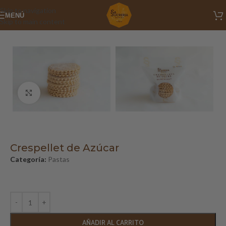
Skip to navigation
MENÚ
Skip to main content
Inicio
/
Reposteria típica menorquina
/
Pastas
Clic para ampliar
Crespellet de Azúcar
Categoría:
Pastas
AÑADIR AL CARRITO