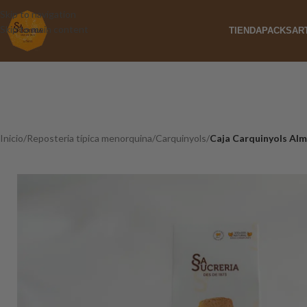
Skip to navigation
Skip to main content
TIENDA
PACKS
AR
Inicio
/
Reposteria típica menorquina
/
Carquinyols
/
Caja Carquinyols Al