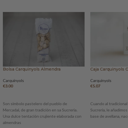
Bolsa Carquinyols Almendra
Caja Carquinyols 
Carquinyols
Carquinyols
€
3.00
€
5.07
AÑADIR AL CARRITO
AÑADIR AL CARRIT
Son símbolo pastelero del pueblo de
Cuando al tradicional
Mercadal, de gran tradición en sa Sucreria.
Sucreria, le añadimos
Una dulce tentación crujiente elaborada con
base de avellana, na
almendras