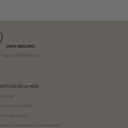
100% SEGURO
Pagos 100% seguros
LÍTICAS DE LA WEB
iso legal
lítica de privacidad
lítica de cookies
lítica de devoluciones y reembolso