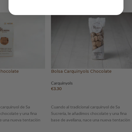
Chocolate
Bolsa Carquinyols Chocolate
Carquinyols
€
3.30
O
AÑADIR AL CARRITO
 carquinyol de Sa
Cuando al tradicional carquinyol de Sa
 chocolate y una fina
Sucreria, le añadimos chocolate y una fina
ce una nueva tentación
base de avellana, nace una nueva tentación