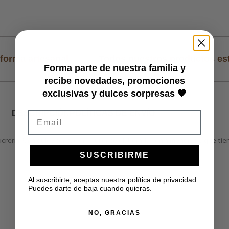
forma artesanal
Todos nuestros productos es
Forma parte de nuestra familia y
recibe novedades, promociones
exclusivas y dulces sorpresas 🧡
DESCRIPCIÓN
POLÍTICAS DE ENVÍO
Email
creria. Una dulce tentación crujiente elaborada con almendras y que tien
SUSCRIBIRME
Al suscribirte, aceptas nuestra política de privacidad.
Puedes darte de baja cuando quieras.
NO, GRACIAS