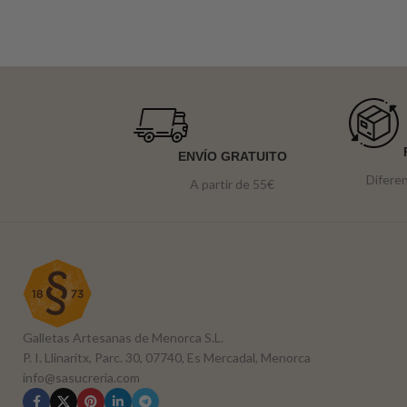
ENVÍO GRATUITO
Difere
A partir de 55€
Galletas Artesanas de Menorca S.L.
P. I. Llinaritx, Parc. 30, 07740, Es Mercadal, Menorca
info@sasucreria.com